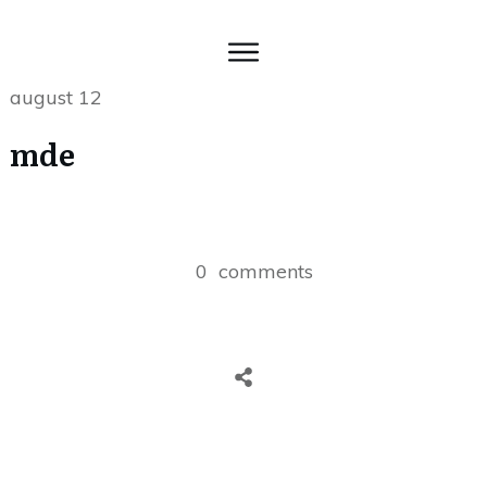
august 12
mde
0
comments
Share
0
Tweet
0
Share
0