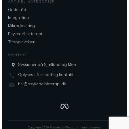
ARTIKEL KATEGORIER
Gode råd
Integration
Mikrodosering
Psykedelisk terapi
Tripoplevelsen
CONTACT
Sessioner på Sjælland og Møn
Oplyses efter skriftlig kontakt
hej@psykedeliskterapi.dk
Copyright
2026
Psykedelisk Terapi
, all rights reserved.