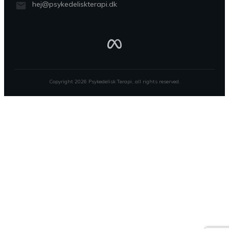
hej@psykedeliskterapi.dk
Copyright
2026
Psykedelisk Terapi
, all rights reserved.