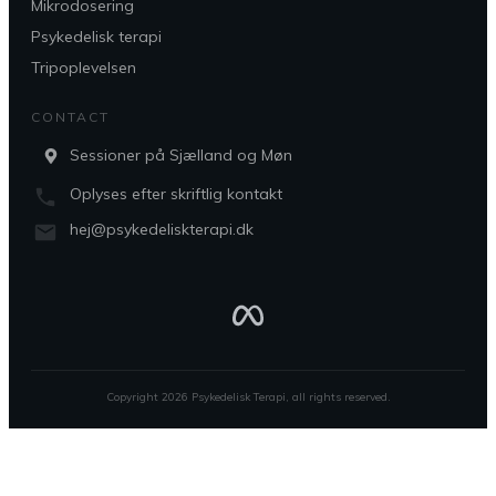
Mikrodosering
Psykedelisk terapi
Tripoplevelsen
CONTACT
Sessioner på Sjælland og Møn
Oplyses efter skriftlig kontakt
hej@psykedeliskterapi.dk
Copyright
2026
Psykedelisk Terapi
, all rights reserved.